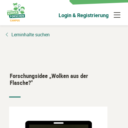
Zum
Hauptinhalt
N
Login & Registrierung
wechseln
ü
Lerninhalte suchen
Forschungsidee „Wolken aus der
Flasche?"