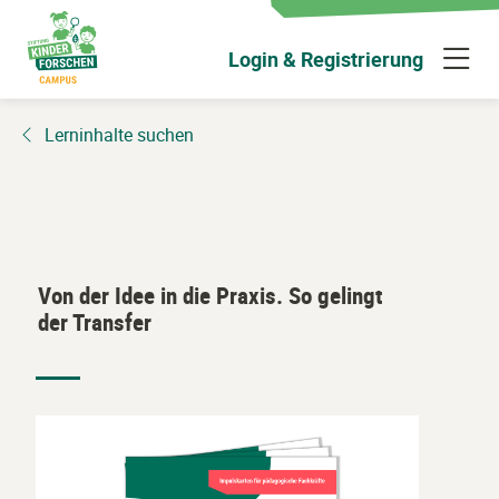
Zum
Hauptinhalt
N
Login & Registrierung
wechseln
ü
Lerninhalte suchen
Von der Idee in die Praxis. So gelingt
der Transfer