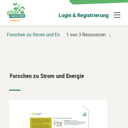
Zum
Hauptinhalt
N
Login & Registrierung
wechseln
ü
Forschen zu Strom und Energie
1 von 3 Ressourcen
Forschen zu Strom und Energie