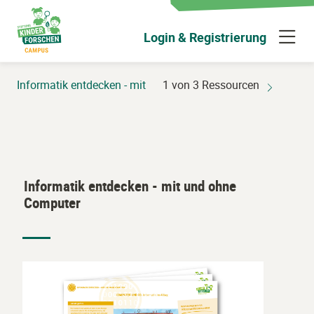
Zum
Hauptinhalt
N
Login & Registrierung
wechseln
ü
Informatik entdecken - mit und ohne Computer
1 von 3 Ressourcen
Informatik entdecken - mit und ohne
Computer