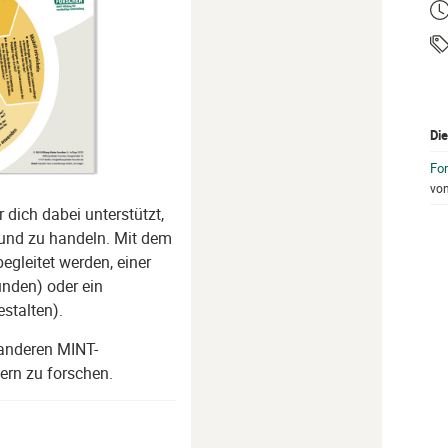
Ze
Ta
Die
Fo
vo
r dich dabei unterstützt,
 und zu handeln. Mit dem
egleitet werden, einer
nden) oder ein
stalten).
anderen MINT-
ern zu forschen.