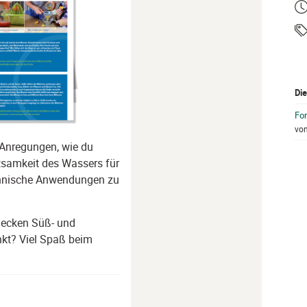
Ze
Ta
Die
Fo
vo
 Anregungen, wie du
utsamkeit des Wassers für
chnische Anwendungen zu
mecken Süß- und
kt? Viel Spaß beim