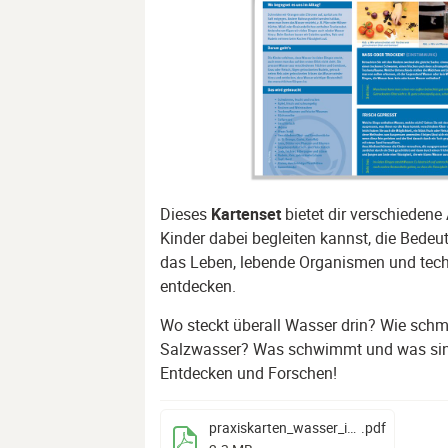
Dieses
Kartenset
bietet dir verschiedene
Kinder dabei begleiten kannst, die Bede
das Leben, lebende Organismen und te
entdecken.
Wo steckt überall Wasser drin? Wie sch
Salzwasser? Was schwimmt und was sin
Entdecken und Forschen!
praxiskarten_wasser_in_natur_und_technik
.pdf