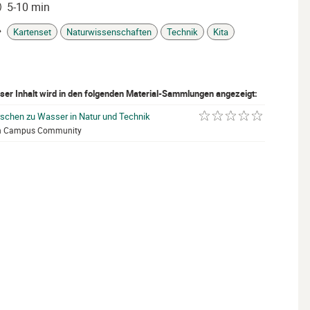
5-10 min
it
Kartenset
Naturwissenschaften
Technik
Kita
gs
ser Inhalt wird in den folgenden Material-Sammlungen angezeigt:
rschen zu Wasser in Natur und Technik
mit 0 von 5 Sternen be
n Campus Community