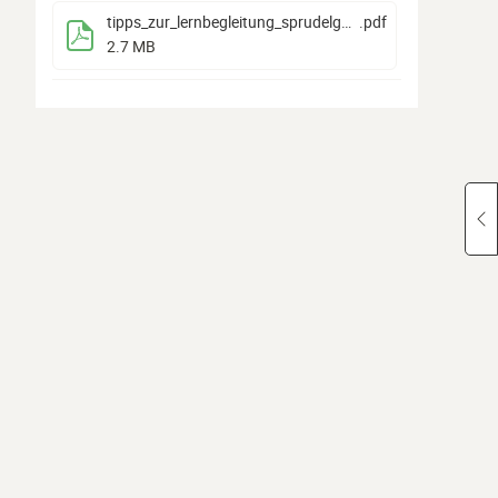
tipps_zur_lernbegleitung_sprudelgas (1)
.pdf
2.7 MB