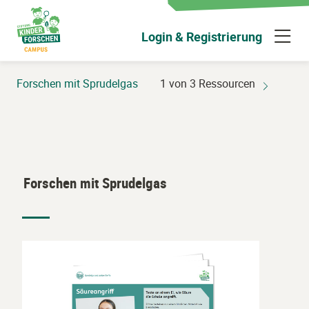
Zum
Hauptinhalt
N
Login & Registrierung
wechseln
ü
Forschen mit Sprudelgas
1 von 3 Ressourcen
Forschen mit Sprudelgas