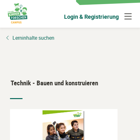
Zum
Hauptinhalt
N
Login & Registrierung
wechseln
ü
Lerninhalte suchen
Technik - Bauen und konstruieren