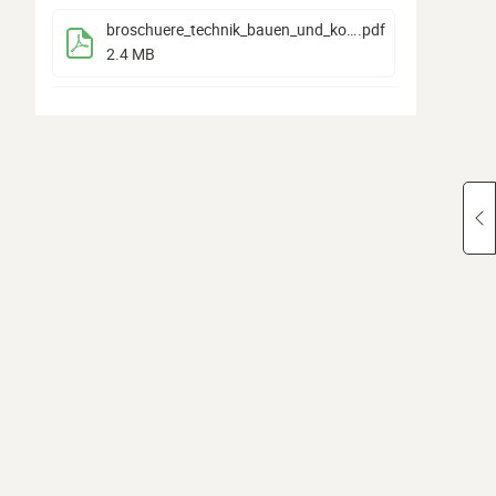
broschuere_technik_bauen_und_konstruieren
.pdf
2.4 MB