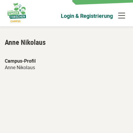
Zum
Hauptinhalt
N
Login & Registrierung
wechseln
ü
Anne Nikolaus
Campus-Profil
Anne Nikolaus