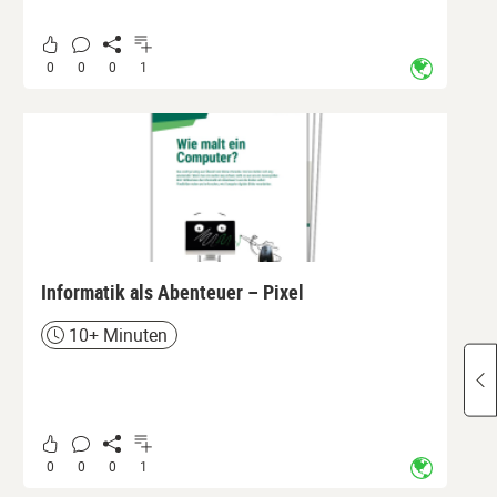
0
0
0
1
Informatik als Abenteuer – Pixel
10+ Minuten
Zeit
0
0
0
1