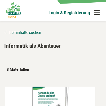
Zum
Hauptinhalt
N
Login & Registrierung
wechseln
ü
Lerninhalte suchen
Informatik als Abenteuer
8 Materialien