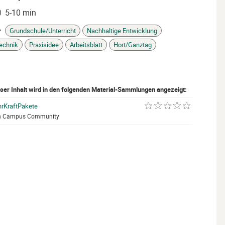
5-10 min
it
Grundschule/Unterricht
Nachhaltige Entwicklung
gs
echnik
Praxisidee
Arbeitsblatt
Hort/Ganztag
ser Inhalt wird in den folgenden Material-Sammlungen angezeigt:
hrKraftPakete
mit 0 von 5 Sternen be
n Campus Community