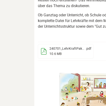
Resten noch entstehen? Das Wimmelbild b
über das Thema zu diskutieren.
Ob Ganztag oder Unterricht, ob Schule ode
komplette Datei für Lehrkräfte mit dem Ma
der Unterrichtsstruktur sowie dem "Gut zu
240701_LehrKraftPaket_Reparieren_RZ (1)
.pdf
10.6 MB