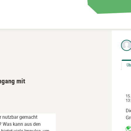
Üb
mgang mit
15.
13:
Di
er nutzbar gemacht
Gr
t? Was kann aus den