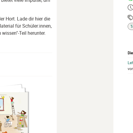
ietet viele Impulse, um
Ze
r Hort. Lade dir hier die
Ta
terial für Schüler:innen,
T
 wissen"-Teil herunter.
Die
Le
vo