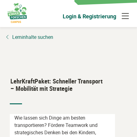
Zum
Hauptinhalt
N
Login & Registrierung
wechseln
ü
Lerninhalte suchen
LehrKraftPaket: Schneller Transport
– Mobilität mit Strategie
Wie lassen sich Dinge am besten
transportieren? Fördere Teamwork und
strategisches Denken bei den Kindern,