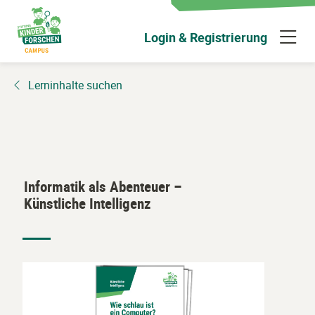
Zum
Hauptinhalt
N
Login & Registrierung
wechseln
ü
Lerninhalte suchen
Informatik als Abenteuer –
Künstliche Intelligenz