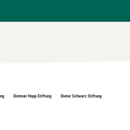
Browser
aktiviert
sein
ung
Dietmar Hopp Stiftung
Dieter Schwarz Stiftung