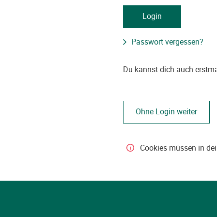
Passwort vergessen?
Du kannst dich auch erstm
Hilfe
Cookies müssen in dei
für
Cookies
müssen
in
deinem