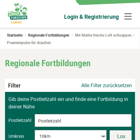
Zum
Hauptinhalt
N
Login & Registrierung
wechseln
ü
Startseite
Regionale Fortbildungen
Mit Mathe frische Luft schnappen –
Praxisimpulse für draußen
Regionale Fortbildungen
Filter
Alle Filter zurücksetzen
Gib deine Postleitzahl ein und finde eine Fortbildung in
deiner Nähe
Postleitzahl
Los
Umkreis