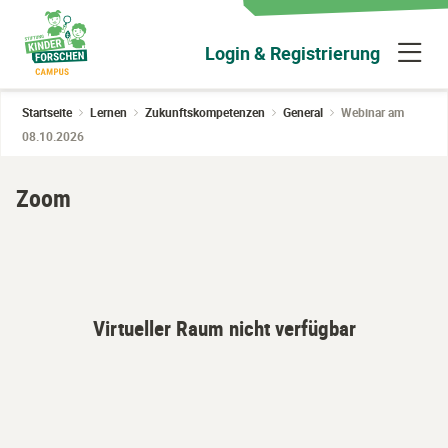
Zum
Hauptinhalt
N
Login & Registrierung
wechseln
ü
Startseite
Lernen
Zukunftskompetenzen
General
Webinar am
08.10.2026
Zoom
Virtueller Raum nicht verfügbar