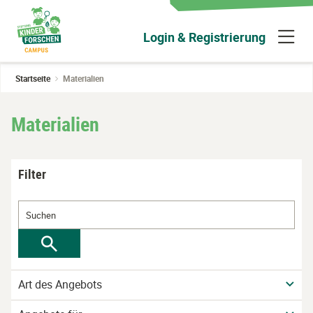
Zum
Hauptinhalt
N
Login & Registrierung
wechseln
ü
Startseite
Materialien
Materialien
Filter
Art des Angebots