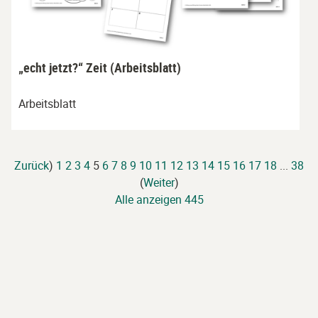
„echt jetzt?“ Zeit (Arbeitsblatt)
Arbeitsblatt
Zurück
)
1
2
3
4
5
6
7
8
9
10
11
12
13
14
15
16
17
18
...
38
(
Weiter
)
Alle anzeigen 445