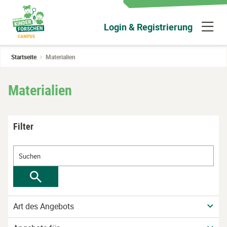
Zum
Hauptinhalt
N
Login & Registrierung
wechseln
ü
Startseite
Materialien
Materialien
Filter
Art des Angebots