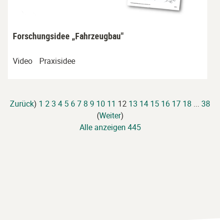
Forschungsidee „Fahrzeugbau"
Video
Praxisidee
Zurück
)
1
2
3
4
5
6
7
8
9
10
11
12
13
14
15
16
17
18
...
38
(
Weiter
)
Alle anzeigen 445