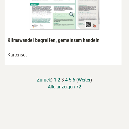
Klimawandel begreifen, gemeinsam handeln
Kartenset
Zurück
)
1
2
3
4
5
6
(
Weiter
)
Alle anzeigen 72