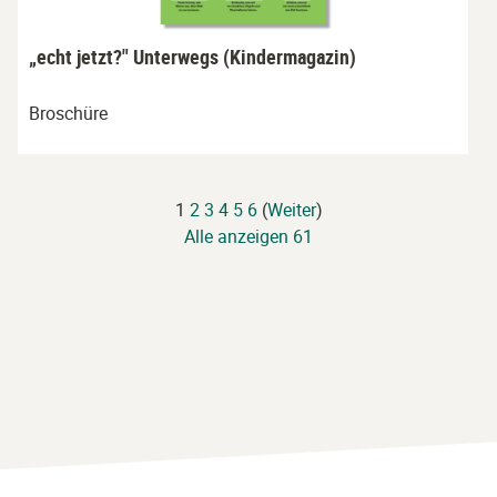
„echt jetzt?" Unterwegs (Kindermagazin)
Broschüre
1
2
3
4
5
6
(
Weiter
)
Alle anzeigen 61