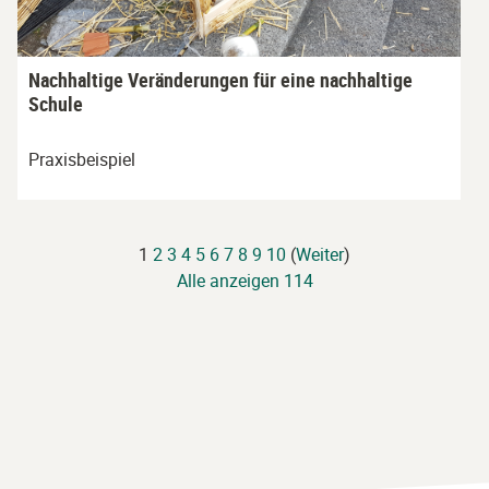
Nachhaltige Veränderungen für eine nachhaltige
Schule
Praxisbeispiel
1
2
3
4
5
6
7
8
9
10
(
Weiter
)
Alle anzeigen 114